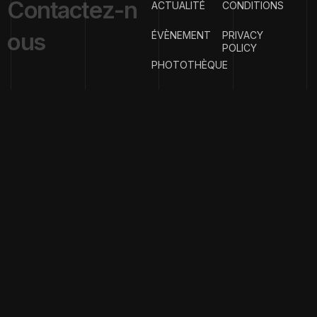
C
o
n
t
a
c
t
e
z
-
n
ACTUALITÉ
CONDITIONS
o
u
s
ÉVÈNEMENT
PRIVACY
POLICY
PHOTOTHÈQUE
{
EMAIL ADDRESS
}
contact@clubph