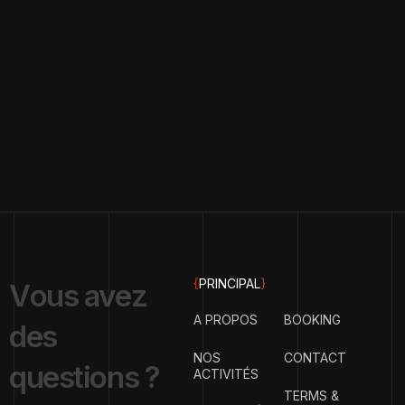
{
PRINCIPAL
}
V
o
u
s
a
v
e
z
A PROPOS
BOOKING
d
e
s
NOS
CONTACT
q
u
e
s
t
i
o
n
s
?
ACTIVITÉS
TERMS &