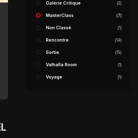
Galerie Critique
2
MasterClass
7
Non Classé
1
Rencontre
14
Sortie
15
Valhalla Room
1
Voyage
1
EL