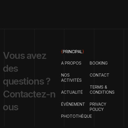
{
PRINCIPAL
}
V
o
u
s
a
v
e
z
A PROPOS
BOOKING
d
e
s
NOS
CONTACT
q
u
e
s
t
i
o
n
s
?
ACTIVITÉS
TERMS &
C
o
n
t
a
c
t
e
z
-
n
ACTUALITÉ
CONDITIONS
o
u
s
ÉVÈNEMENT
PRIVACY
POLICY
PHOTOTHÈQUE