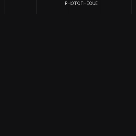
PHOTOTHÈQUE
{
EMAIL ADDRESS
}
contact@clubph