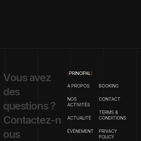
{
PRINCIPAL
}
V
o
u
s
a
v
e
z
A PROPOS
BOOKING
d
e
s
NOS
CONTACT
q
u
e
s
t
i
o
n
s
?
ACTIVITÉS
TERMS &
C
o
n
t
a
c
t
e
z
-
n
ACTUALITÉ
CONDITIONS
o
u
s
ÉVÈNEMENT
PRIVACY
POLICY