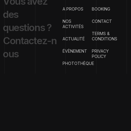
V
o
u
s
a
v
e
z
A PROPOS
BOOKING
d
e
s
NOS
CONTACT
q
u
e
s
t
i
o
n
s
?
ACTIVITÉS
TERMS &
C
o
n
t
a
c
t
e
z
-
n
ACTUALITÉ
CONDITIONS
o
u
s
ÉVÈNEMENT
PRIVACY
POLICY
PHOTOTHÈQUE
{
EMAIL ADDRESS
}
contact@clubph