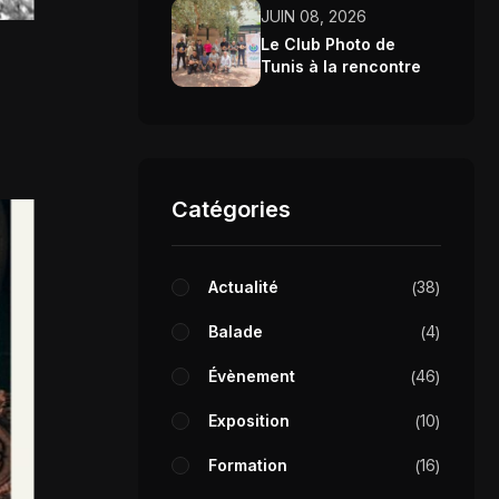
JUIN 08, 2026
Le Club Photo de
Tunis à la rencontre
annuelle de Wikimedia
Tunisie 2026
Catégories
Actualité
38
Balade
4
Évènement
46
Exposition
10
Formation
16