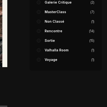
Galerie Critique
2
MasterClass
7
Non Classé
1
Rencontre
14
Sortie
15
Valhalla Room
1
Voyage
1