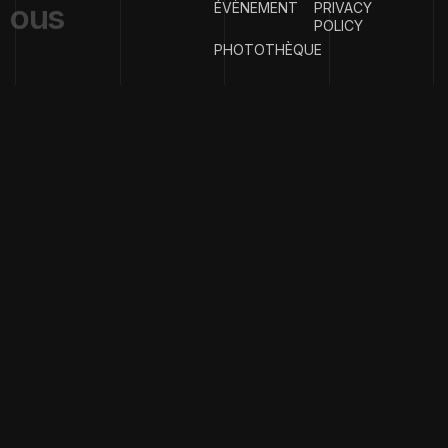
o
u
s
ÉVÈNEMENT
PRIVACY
POLICY
PHOTOTHÈQUE
{
EMAIL ADDRESS
}
contact@clubph