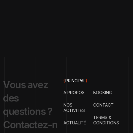
{
PRINCIPAL
}
V
o
u
s
a
v
e
z
A PROPOS
BOOKING
d
e
s
NOS
CONTACT
q
u
e
s
t
i
o
n
s
?
ACTIVITÉS
TERMS &
C
o
n
t
a
c
t
e
z
-
n
ACTUALITÉ
CONDITIONS