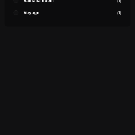
Valhalla Room
1
Voyage
1