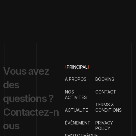
{
PRINCIPAL
}
V
o
u
s
a
v
e
z
A PROPOS
BOOKING
d
e
s
NOS
CONTACT
q
u
e
s
t
i
o
n
s
?
ACTIVITÉS
TERMS &
C
o
n
t
a
c
t
e
z
-
n
ACTUALITÉ
CONDITIONS
o
u
s
ÉVÈNEMENT
PRIVACY
POLICY
PHOTOTHÈQUE