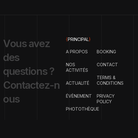
{
PRINCIPAL
}
V
o
u
s
a
v
e
z
A PROPOS
BOOKING
d
e
s
NOS
CONTACT
q
u
e
s
t
i
o
n
s
?
ACTIVITÉS
TERMS &
C
o
n
t
a
c
t
e
z
-
n
ACTUALITÉ
CONDITIONS
o
u
s
ÉVÈNEMENT
PRIVACY
POLICY
PHOTOTHÈQUE