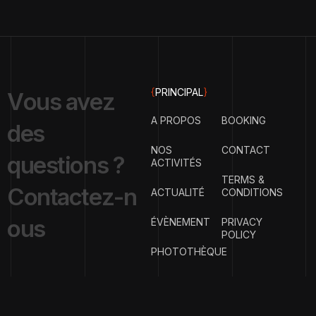
{
PRINCIPAL
}
V
o
u
s
a
v
e
z
A PROPOS
BOOKING
d
e
s
NOS
CONTACT
q
u
e
s
t
i
o
n
s
?
ACTIVITÉS
TERMS &
C
o
n
t
a
c
t
e
z
-
n
ACTUALITÉ
CONDITIONS
o
u
s
ÉVÈNEMENT
PRIVACY
POLICY
PHOTOTHÈQUE