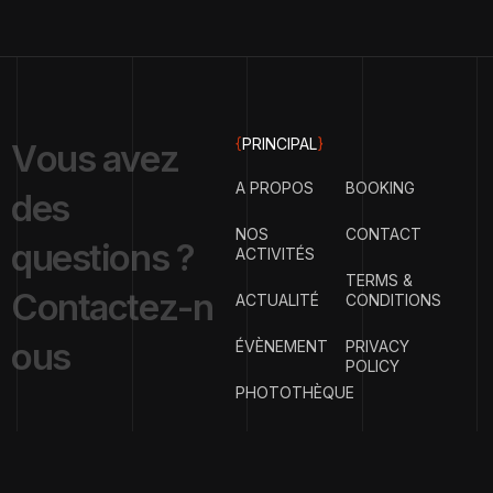
{
PRINCIPAL
}
V
o
u
s
a
v
e
z
A PROPOS
BOOKING
d
e
s
NOS
CONTACT
q
u
e
s
t
i
o
n
s
?
ACTIVITÉS
TERMS &
C
o
n
t
a
c
t
e
z
-
n
ACTUALITÉ
CONDITIONS
o
u
s
ÉVÈNEMENT
PRIVACY
POLICY
PHOTOTHÈQUE