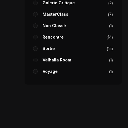
Galerie Critique
2
MasterClass
7
Non Classé
1
Rencontre
14
Sortie
15
Valhalla Room
1
Voyage
1