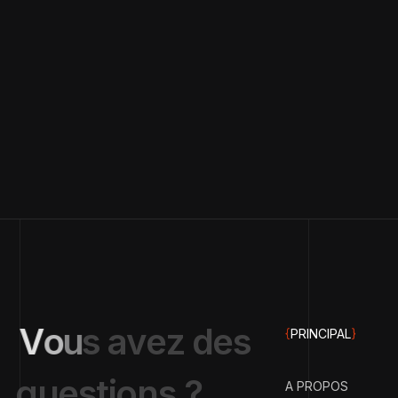
V
o
u
s
a
v
e
z
d
e
s
{
PRINCIPAL
}
q
u
e
s
t
i
o
n
s
?
A PROPOS