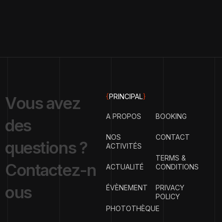
{
PRINCIPAL
}
V
o
u
s
a
v
e
z
A PROPOS
BOOKING
d
e
s
NOS
CONTACT
q
u
e
s
t
i
o
n
s
?
ACTIVITÉS
TERMS &
C
o
n
t
a
c
t
e
z
-
n
ACTUALITÉ
CONDITIONS
o
u
s
ÉVÈNEMENT
PRIVACY
POLICY
PHOTOTHÈQUE