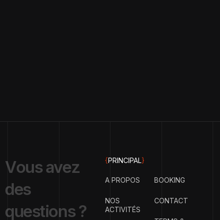
{
PRINCIPAL
}
V
o
u
s
a
v
e
z
A PROPOS
BOOKING
d
e
s
NOS
CONTACT
q
u
e
s
t
i
o
n
s
?
ACTIVITÉS