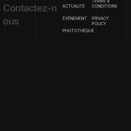
TERMS &
C
o
n
t
a
c
t
e
z
-
n
ACTUALITÉ
CONDITIONS
o
u
s
ÉVÈNEMENT
PRIVACY
POLICY
PHOTOTHÈQUE
{
EMAIL ADDRESS
}
contact@clubph