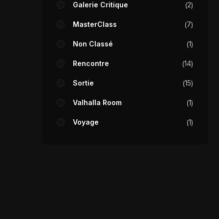
Galerie Critique
2
MasterClass
7
Non Classé
1
Rencontre
14
Sortie
15
Valhalla Room
1
Voyage
1