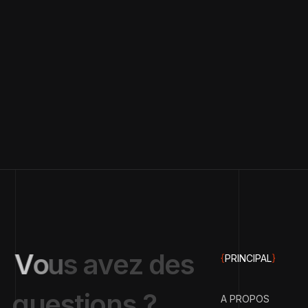
V
o
u
s
a
v
e
z
d
e
s
{
PRINCIPAL
}
q
u
e
s
t
i
o
n
s
?
A PROPOS