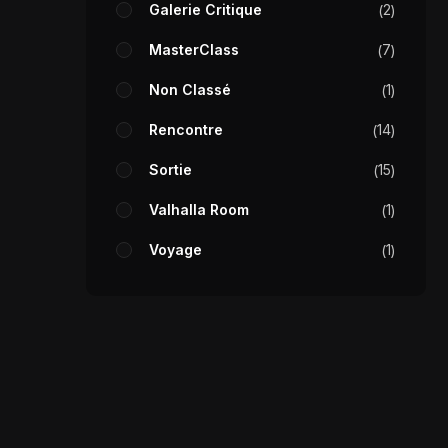
Galerie Critique
2
MasterClass
7
Non Classé
1
Rencontre
14
Sortie
15
Valhalla Room
1
Voyage
1