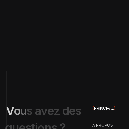
V
o
u
s
a
v
e
z
d
e
s
{
PRINCIPAL
}
q
u
e
s
t
i
o
n
s
?
A PROPOS