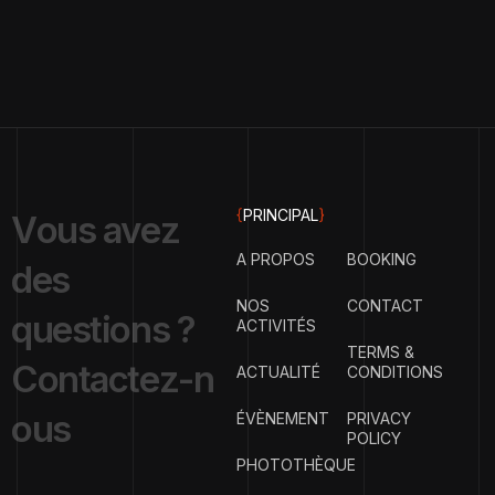
{
PRINCIPAL
}
V
o
u
s
a
v
e
z
A PROPOS
BOOKING
d
e
s
NOS
CONTACT
q
u
e
s
t
i
o
n
s
?
ACTIVITÉS
TERMS &
C
o
n
t
a
c
t
e
z
-
n
ACTUALITÉ
CONDITIONS
o
u
s
ÉVÈNEMENT
PRIVACY
POLICY
PHOTOTHÈQUE