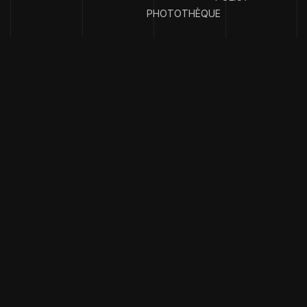
PHOTOTHÈQUE
{
EMAIL ADDRESS
}
contact@clubph