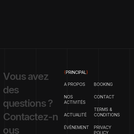
{
PRINCIPAL
}
V
o
u
s
a
v
e
z
A PROPOS
BOOKING
d
e
s
NOS
CONTACT
q
u
e
s
t
i
o
n
s
?
ACTIVITÉS
TERMS &
C
o
n
t
a
c
t
e
z
-
n
ACTUALITÉ
CONDITIONS
o
u
s
ÉVÈNEMENT
PRIVACY
POLICY