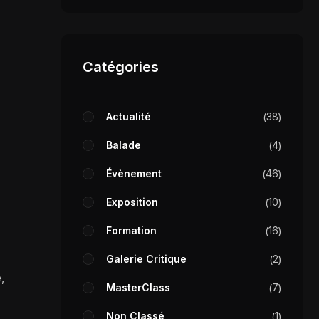
Catégories
Actualité
38
Balade
4
Évènement
46
Exposition
10
Formation
16
Galerie Critique
2
,
MasterClass
7
Non Classé
1