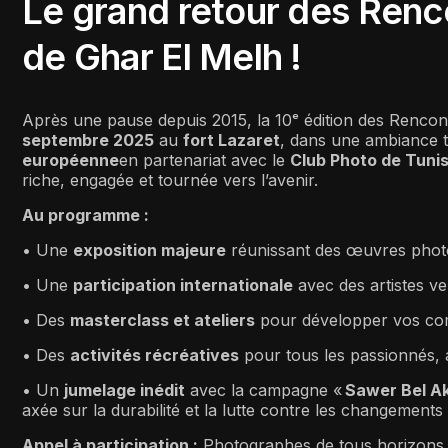
Le grand retour des Renc
de Ghar El Melh !
Après une pause depuis 2015, la 10ᵉ édition des Rencon
septembre 2025
au
fort Lazaret
, dans une ambiance t
européenne
en partenariat avec le
Club Photo de Tuni
riche, engagée et tournée vers l’avenir.
Au programme :
• Une
exposition majeure
réunissant des œuvres photo
• Une
participation internationale
avec des artistes v
• Des
masterclass
et ateliers
pour développer vos com
• Des
activités récréatives
pour tous les passionnés,
• Un
jumelage inédit
avec la campagne «
Sawer
Bel
A
axée sur la durabilité et la lutte contre les changements
Appel à participation :
Photographes de tous horizons,