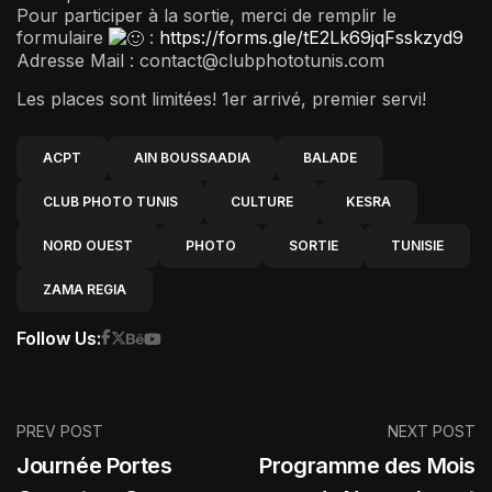
Pour participer à la sortie, merci de remplir le
formulaire
:
https://forms.gle/tE2Lk69jqFsskzyd9
Adresse Mail : contact@clubphototunis.com
Les places sont limitées! 1er arrivé, premier servi!
ACPT
AIN BOUSSAADIA
BALADE
CLUB PHOTO TUNIS
CULTURE
KESRA
NORD OUEST
PHOTO
SORTIE
TUNISIE
ZAMA REGIA
Follow Us:
PREV POST
NEXT POST
Journée Portes
Programme des Mois